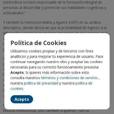
sistemática se hace responsable de la formación integral de
personas al desarrollar y potenciar sus habilidades cognitivas y
actitudinales.”
Y también lo menciona Matta y Aguirre (UDP) en su análisis
descriptivo, donde destacan que la probabilidad de ingreso a la
educación superior para quienes provienen de los sectores más
vulnerables es sustancialmente menor, lo que hace que el logro
Política de Cookies
de titularse represente no solo un mérito personal sino una
puerta que pocos logran abrir.
Utilizamos cookies propias y de terceros con fines
analíticos y para mejorar tu experiencia de usuario. Para
Ser el primero en titularse es más que un logro personal; es una
continuar navegando nuestro sitio y aceptar las cookies
promesa cumplida. Significa que el esfuerzo puede vencer la
necesarias para su correcto funcionamiento presiona
adversidad, que la educación sigue siendo el camino más noble
Acepto
. Si quieres más información sobre esto
hacia la equidad. Y aunque el viaje no siempre es fácil los
consulta nuestros
términos y condiciones de servicio
,
obstáculos económicos, la falta de redes de apoyo, la carga
nuestra
política de privacidad
y nuestra
política de
emocional de representar no solo las propias expectativas sino
cookies
.
las de quienes te precedieron, cada paso dado deja una huella
que otros seguirán.
Acepto
En esta edición aniversario, celebramos no solo los años de
historia institucional, sino también a quienes, con su