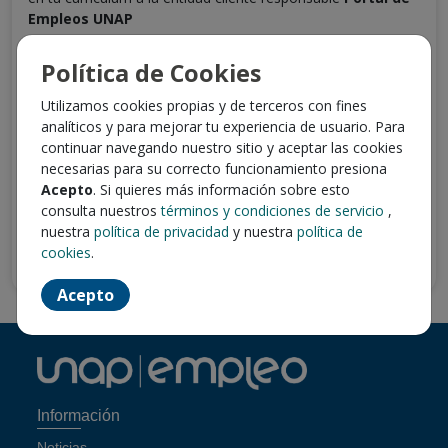
Empleos UNAP
Entrar
Política de Cookies
Utilizamos cookies propias y de terceros con fines
También puedes iniciar sesión con
analíticos y para mejorar tu experiencia de usuario. Para
continuar navegando nuestro sitio y aceptar las cookies
necesarias para su correcto funcionamiento presiona
Acepto
. Si quieres más información sobre esto
consulta nuestros
términos y condiciones de servicio
,
nuestra
política de privacidad
y nuestra
política de
¿No tienes usuario?
cookies
.
Crea tu cuenta
Acepto
Información
Noticias