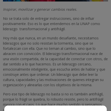
Inspirar, movilizar y generar cambios reales.
No se trata solo de entregar instrucciones, sino de influir
positivamente. Eso es lo que entendemos en la UNAP como
liderazgo transformacional y antifrágil.
Hoy más que nunca, en un mundo desafiante, necesitamos
liderazgos que no solo resistan la tormenta, sino que se
fortalezcan con ella. Que no teman al cambio, sino que lo
abracen con convicción. El liderazgo transformacional nace de
una visión compartida, de la capacidad de conectar con otros, de
dar sentido a lo que hacemos. Es un liderazgo cercano,
emocionalmente inteligente, que escucha antes de hablar y que
construye antes que ordenar. Un liderazgo que debe leer la
cultura, capacidades y las motivaciones de quienes integran su
organización y alinearlas con los objetivos de la misma.
Pero ese tipo de liderazgo no basta si no es también antifrágil,
porque lo frágil se quiebra, lo robusto resiste, pero lo antifrágil
mejora con el caos. Lo que hace mucho sentido si pensamos
que vivimos y creamos desde un territorio en constante